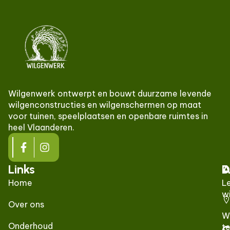
Wilgenwerk ontwerpt en bouwt duurzame levende
wilgenconstructies en wilgenschermen op maat
voor tuinen, speelplaatsen en openbare ruimtes in
heel Vlaanderen.
Links
D
A
Home
L
w
Over ons
W
Onderhoud
t
C