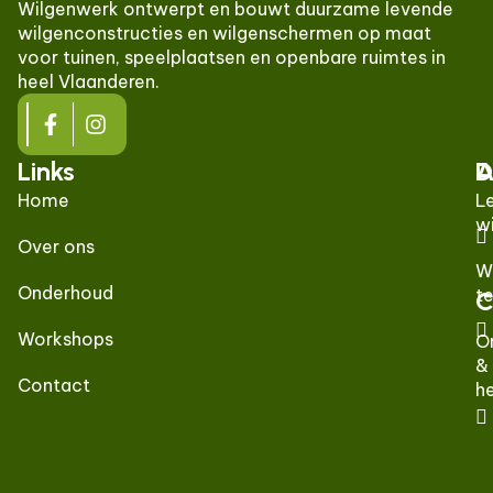
Wilgenwerk ontwerpt en bouwt duurzame levende
wilgenconstructies en wilgenschermen op maat
voor tuinen, speelplaatsen en openbare ruimtes in
heel Vlaanderen.
Links
D
A
Home
L
w
Over ons
W
Onderhoud
t
C
Workshops
O
&
Contact
he